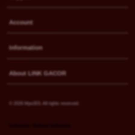
Buka
Account
Buka
Information
Buka
About LINK GACOR
© 2026 Mpo303. All rights reserved.
Indonesia / Bahasa Indonesia