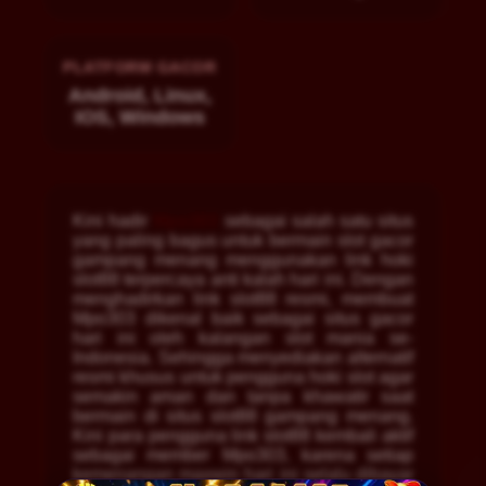
PLATFORM GACOR
Android, Linux,
IOS, Windows
Kini hadir
Mpo303
sebagai salah satu situs
yang paling bagus untuk bermain slot gacor
gampang menang menggunakan link hoki
slot88 terpercaya anti kalah hari ini. Dengan
menghadirkan link slot88 resmi, membuat
Mpo303 dikenal baik sebagai situs gacor
hari ini oleh kalangan slot mania se-
Indonesia. Sehingga menyediakan alternatif
resmi khusus untuk pengguna hoki slot agar
semakin aman dan tanpa khawatir saat
bermain di situs slot88 gampang menang.
Kini para pengguna link slot88 kembali aktif
sebagai member Mpo303, karena setiap
kemenangan maxwin hari ini selalu dibayar