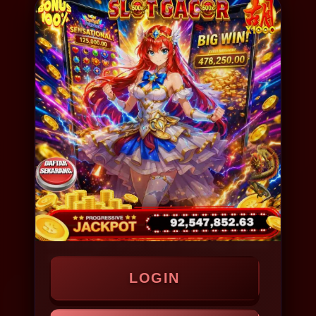
kapanpun dan berapapun jumlahnya. Tanpa
mengeluarkan modal yang besar dan hanya
berbekalkan modal receh, Anda sudah
unggul selangkah dibanding yang lain
dalam meraih kemenangan slot online
jackpot.
Tidak hanya sebagai situs slot gacor hari ini,
Kami memberikan bukti nyata dalam
melayani dan membayar setiap withdraw
para pengguna hoki
slot88
berapapun
nominalnya. Karena kenyamanan
merupakan layanan utama yang harus
dirasakan para pemain situs gacor agar
setiap pengguna lebih percaya diri ketika
bermain slot88 gampang menang. Daftar
link slot gacor hari ini dan main slot88 untuk
membuktikan kepada hoki mania, bahwa
Mpo303 selalu membayar setiap seluruh
kemenangan tanpa harus menunggu proses
yang lama.
LOGIN
5 Daftar Game Situs
Gacor Slot Online Hari