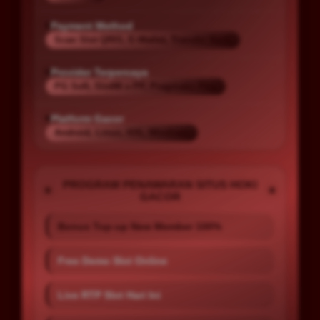
Payment Method
Scan Slot QRIS, E-Wallet, Transfer Bank
Provider Terpercaya
PG Soft, Slot88 x PP, Pragmatic Play
Platform Gacor
Android, Linux, IOS, Windows
PROGRAM PENAWARAN SITUS HOKI
GACOR
Bonus Top-up New Member 100%
Free Demo Slot Online
Live RTP Slot Hari Ini