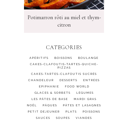
Potimarron rôti au miel et thym-
citron
CATEGORIES
APÉRITIFS
BOISSONS
BOULANGE
CAKES-CLAFOUTIS-TARTES-QUICHE-
PIZZAS
CAKES-TARTES-CLAFOUTIS SUCRÉS
CHANDELEUR
DESSERTS
ENTRÉES
EPIPHANIE
FOOD WORLD
GLACES & SORBETS
LÉGUMES
LES PÂTES DE BASE
MARDI GRAS
NOËL
PÂQUES
PÂTES ET LASAGNES
PETIT DEJEUNER
PLATS
POISSONS
SAUCES
SOUPES
VIANDES