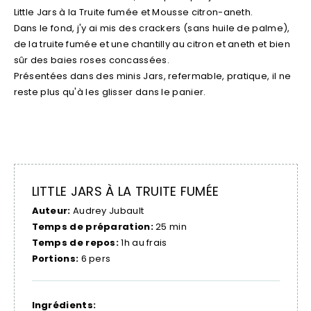
Little Jars à la Truite fumée et Mousse citron-aneth.
Dans le fond, j'y ai mis des crackers (sans huile de palme),
de la truite fumée et une chantilly au citron et aneth et bien
sûr des baies roses concassées.
Présentées dans des minis Jars, refermable, pratique, il ne
reste plus qu'à les glisser dans le panier.
LITTLE JARS À LA TRUITE FUMÉE
Auteur:
Audrey Jubault
Temps de préparation:
25 min
Temps de repos:
1h au frais
Portions:
6 pers
Ingrédients: